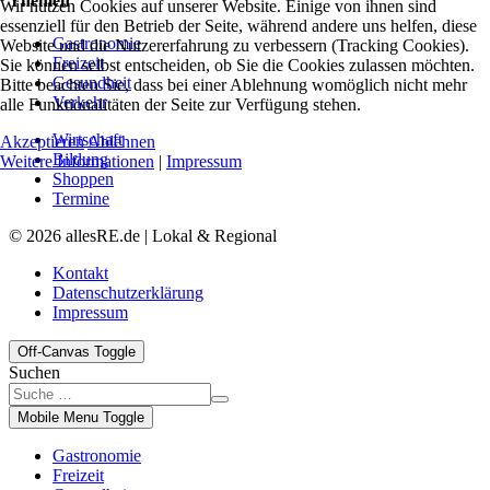
Themen
Wir nutzen Cookies auf unserer Website. Einige von ihnen sind
essenziell für den Betrieb der Seite, während andere uns helfen, diese
Gastronomie
Website und die Nutzererfahrung zu verbessern (Tracking Cookies).
Freizeit
Sie können selbst entscheiden, ob Sie die Cookies zulassen möchten.
Gesundheit
Bitte beachten Sie, dass bei einer Ablehnung womöglich nicht mehr
Verkehr
alle Funktionalitäten der Seite zur Verfügung stehen.
Wirtschaft
Akzeptieren
Ablehnen
Bildung
Weitere Informationen
|
Impressum
Shoppen
Termine
© 2026 allesRE.de | Lokal & Regional
Kontakt
Datenschutzerklärung
Impressum
Off-Canvas Toggle
Suchen
Mobile Menu Toggle
Gastronomie
Freizeit