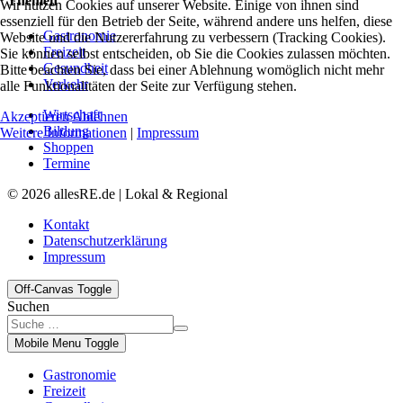
Themen
Wir nutzen Cookies auf unserer Website. Einige von ihnen sind
essenziell für den Betrieb der Seite, während andere uns helfen, diese
Gastronomie
Website und die Nutzererfahrung zu verbessern (Tracking Cookies).
Freizeit
Sie können selbst entscheiden, ob Sie die Cookies zulassen möchten.
Gesundheit
Bitte beachten Sie, dass bei einer Ablehnung womöglich nicht mehr
Verkehr
alle Funktionalitäten der Seite zur Verfügung stehen.
Wirtschaft
Akzeptieren
Ablehnen
Bildung
Weitere Informationen
|
Impressum
Shoppen
Termine
© 2026 allesRE.de | Lokal & Regional
Kontakt
Datenschutzerklärung
Impressum
Off-Canvas Toggle
Suchen
Mobile Menu Toggle
Gastronomie
Freizeit