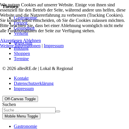
Wir nutzen Cookies auf unserer Website. Einige von ihnen sind
Themen
essenziell für den Betrieb der Seite, während andere uns helfen, diese
Website und die Nutzererfahrung zu verbessern (Tracking Cookies).
Gastronomie
Sie können selbst entscheiden, ob Sie die Cookies zulassen möchten.
Freizeit
Bitte beachten Sie, dass bei einer Ablehnung womöglich nicht mehr
Gesundheit
alle Funktionalitäten der Seite zur Verfügung stehen.
Verkehr
Akzeptieren
Ablehnen
Wirtschaft
Weitere Informationen
|
Impressum
Bildung
Shoppen
Termine
© 2026 allesRE.de | Lokal & Regional
Kontakt
Datenschutzerklärung
Impressum
Off-Canvas Toggle
Suchen
Mobile Menu Toggle
Gastronomie